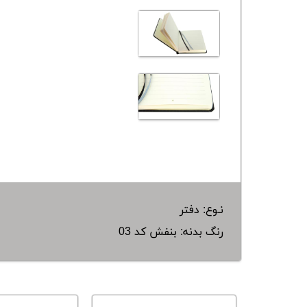
نـوع: دفتر
رنگ بدنه: بنفش کد 03