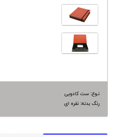
نـوع: ست کادویی
رنگ بدنه: نقره ای