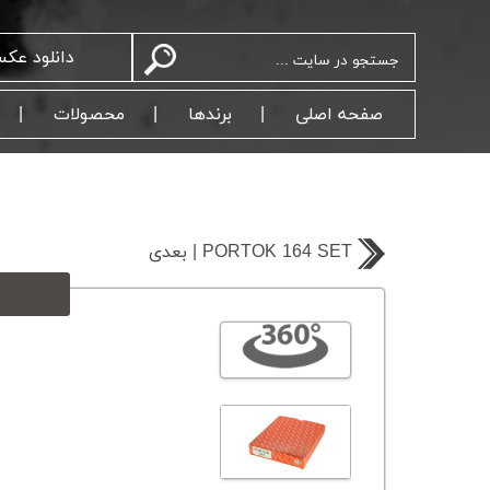
دانلود عک
صفحه اصلی
برندها
محصولات
بعدی | PORTOK 164 SET