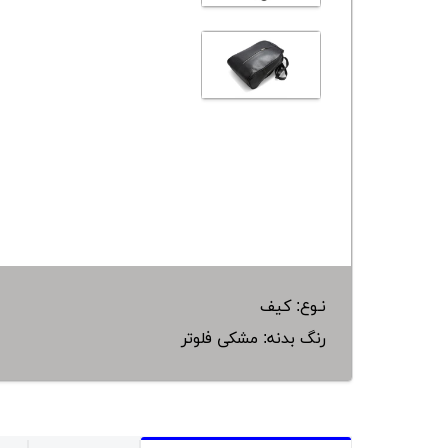
نـوع: کیف
رنگ بدنه: مشکی فلوتر