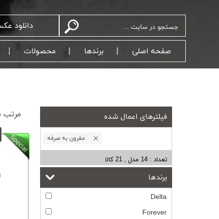
دانلود عک
صفحه اصلی
برندها
محصولات
مرتب سا
فیلترهای اعمال شده
مقرون به صرفه
تعداد :
14 مدل , 21 کالا
برندها
Delta
Forever