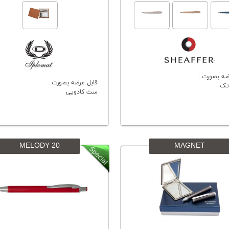
ضه بصورت :
قابل عرضه بصورت :
تک
ست کادویی
MELODY 20
MAGNET