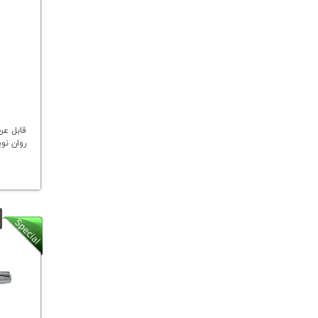
قابل عر
روان ن