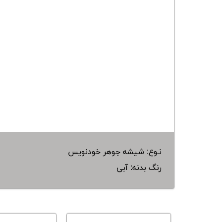
نـوع: شیشه جوهر خودنویس
رنگ بدنه: آبی