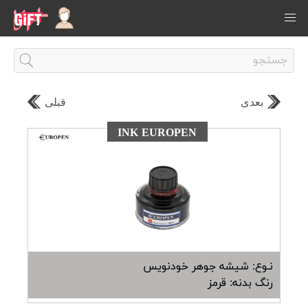
بعدی
قبلی
INK EUROPEN
نـوع: شیشه جوهر خودنویس
رنگ بدنه: قرمز